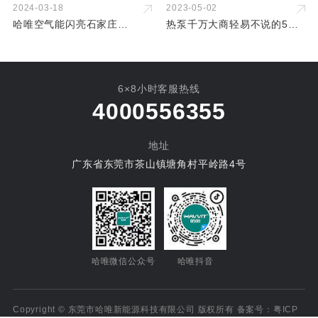
2024-03-18
2023-05-02
哈唯空气能闪亮石家庄
热泵千万大商轻易不说的5个
2024HPE中国热泵展-再次荣
秘密 ——哈唯大商石松从0起
膺创新产品奖
家创富专访
6×8小时客服热线
4000556355
地址
广东省东莞市茶山镇塘角村平岭路4号
哈唯微信公众号
哈唯抖音
Copyright © 东莞市哈唯新能源科技有限公司 版权所有 备案号：
粤ICP