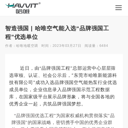
智造强国 | 哈唯空气能入选“品牌强国工
程”优选单位
作者：哈唯地暖空调
时间：2023年03月27日
阅读量：6484
，
“
”
层层筛
近日
由
品牌强国工程
总部运营中心
选
后
东莞市哈唯新能源科
审核、认证、社会公示
，
“
技
空气能热泵
有限公司
”
成功入选品牌强国
行业优选
成员单位，企业信息录入品牌强国示范工程数据
库，在国家级平台展示品牌形象，将与全国各地的
。
优秀企业一起，共筑品牌强国梦想
“品牌强国优选工程”为国家权威机构贯彻落实"品
牌强国"的国家战略
，密切携手中国的优秀企业群