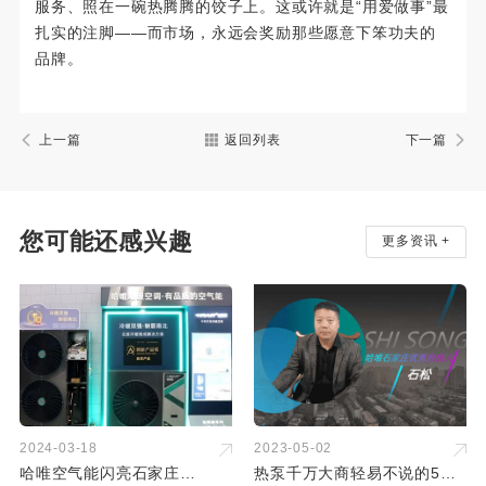
服务、照在一碗热腾腾的饺子上。这或许就是“用爱做事”最
扎实的注脚——而市场，永远会奖励那些愿意下笨功夫的
品牌。
上一篇
返回列表
下一篇
您可能还感兴趣
更多资讯 +
2024-03-18
2023-05-02
哈唯空气能闪亮石家庄
热泵千万大商轻易不说的5个