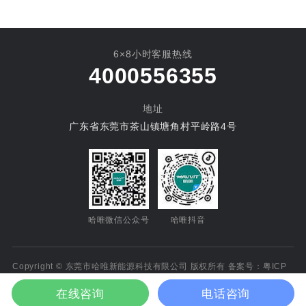
2024HPE中国热泵展-再次荣
秘密 ——哈唯大商石松从0起
膺创新产品奖
家创富专访
6×8小时客服热线
4000556355
地址
广东省东莞市茶山镇塘角村平岭路4号
哈唯微信公众号
哈唯抖音
Copyright © 东莞市哈唯新能源科技有限公司 版权所有 备案号：
粤ICP
备14060468号-3
在线咨询
电话咨询
技术支持：
助客传媒