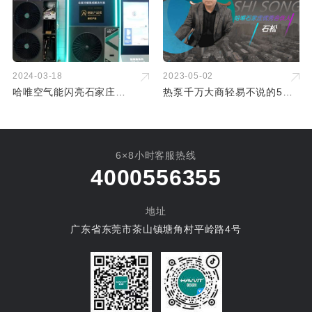
2024-03-18
2023-05-02
哈唯空气能闪亮石家庄
热泵千万大商轻易不说的5个
2024HPE中国热泵展-再次荣
秘密 ——哈唯大商石松从0起
膺创新产品奖
家创富专访
6×8小时客服热线
4000556355
地址
广东省东莞市茶山镇塘角村平岭路4号